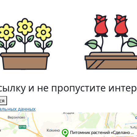
сылку и не пропустите инте
ся
альных данных