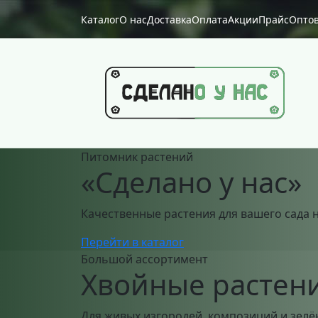
Каталог
О нас
Доставка
Оплата
Акции
Прайс
Опто
Питомник растений
«Сделано у нас»
Качественные растения для вашего сада
Перейти в каталог
Большой ассортимент
Хвойные растен
Для живых изгородей, композиций и зелён